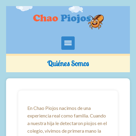
Limpieza de Piojos a Domicilio en
Quiénes Somos
Bogotá
Servicios
Angenda Aquí
Quiénes Somos
En Chao Piojos nacimos de una
experiencia real como familia. Cuando
Contacto
a nuestra hija le detectaron piojos en el
colegio, vivimos de primera mano la