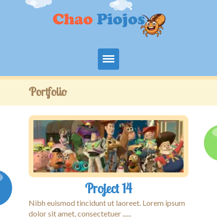
Limpieza de Piojos a Domicilio en
Portfolio
Bogotá
Servicios
Angenda Aquí
Quiénes Somos
Contacto
Project 14
Nibh euismod tincidunt ut laoreet. Lorem ipsum
dolor sit amet, consectetuer ......