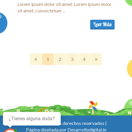
Lorem ipsum dolor sit amet. Lorem ipsum dolor
sit amet, consectetuer ...
Leer Más
1
2
3
4
¿Tienes alguna duda?
© 2025 Todos los derechos reservados |
Página diseñada por
Desarrollodigital.in